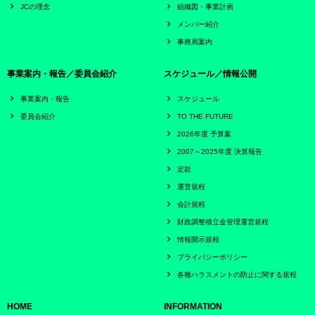
JCの理念
組織図・事業計画
メンバー紹介
事務局案内
事業案内・報告／委員会紹介
スケジュール／情報公開
事業案内・報告
スケジュール
委員会紹介
TO THE FUTURE
2026年度 予算案
2007～2025年度 決算報告
定款
運営規程
会計規程
財政調整積立金管理運営規程
情報開示規程
プライバシーポリシー
各種ハラスメントの防止に関する規程
HOME
INFORMATION