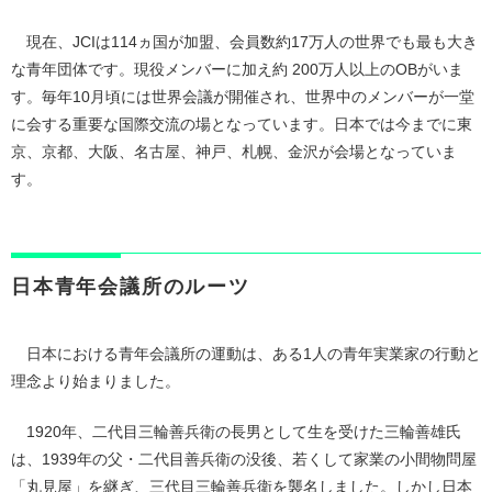
現在、JCIは114ヵ国が加盟、会員数約17万人の世界でも最も大き
な青年団体です。現役メンバーに加え約 200万人以上のOBがいま
す。毎年10月頃には世界会議が開催され、世界中のメンバーが一堂
に会する重要な国際交流の場となっています。日本では今までに東
京、京都、大阪、名古屋、神戸、札幌、金沢が会場となっていま
す。
日本青年会議所のルーツ
日本における青年会議所の運動は、ある1人の青年実業家の行動と
理念より始まりました。
1920年、二代目三輪善兵衛の長男として生を受けた三輪善雄氏
は、1939年の父・二代目善兵衛の没後、若くして家業の小間物問屋
「丸見屋」を継ぎ、三代目三輪善兵衛を襲名しました。しかし日本