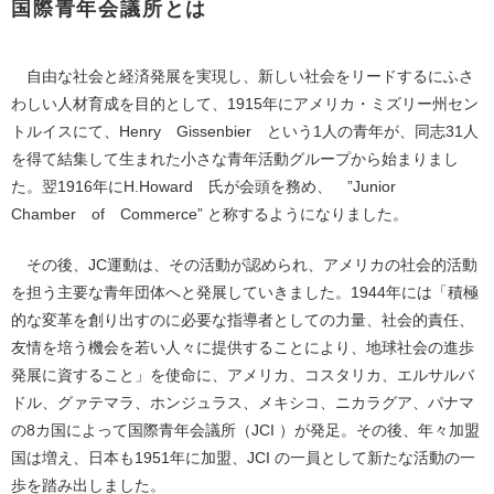
国際青年会議所とは
自由な社会と経済発展を実現し、新しい社会をリードするにふさ
わしい人材育成を目的として、1915年にアメリカ・ミズリー州セン
トルイスにて、Henry Gissenbier という1人の青年が、同志31人
を得て結集して生まれた小さな青年活動グループから始まりまし
た。翌1916年にH.Howard 氏が会頭を務め、 ”Junior
Chamber of Commerce” と称するようになりました。
その後、JC運動は、その活動が認められ、アメリカの社会的活動
を担う主要な青年団体へと発展していきました。1944年には「積極
的な変革を創り出すのに必要な指導者としての力量、社会的責任、
友情を培う機会を若い人々に提供することにより、地球社会の進歩
発展に資すること」を使命に、アメリカ、コスタリカ、エルサルバ
ドル、グァテマラ、ホンジュラス、メキシコ、ニカラグア、パナマ
の8カ国によって国際青年会議所（JCI ）が発足。その後、年々加盟
国は増え、日本も1951年に加盟、JCI の一員として新たな活動の一
歩を踏み出しました。