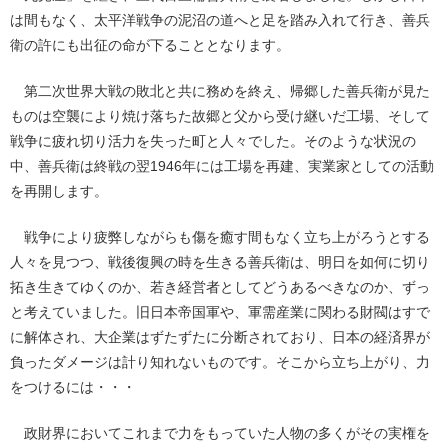
は間もなく、太平洋戦争の泥沼の道へと足を踏み入れて行き、善兵
衛の許にも出征の命が下ることとなります。
第二次世界大戦の敗北と共に務めを終え、帰郷した善兵衛が見た
ものは空襲により焼け落ちた故郷と父から受け継いだ工場、そして
戦争に疲れ切り活力を失った町と人々でした。そのような状況の
中、善兵衛は終戦の翌1946年には工場を再建、実業家としての活動
を再開します。
戦争により疲弊しながらも傷を癒す間もなく立ち上がろうとする
人々を見つつ、戦後復興の時を生きる善兵衛は、明日を如何に切り
拓き生きてゆくのか、若き経営者としてどうあるべきなのか、ずっ
と考えていました。旧日本帝国軍や、軍需産業に関わる財閥はすで
に解体され、大企業はずたずたに分断されており、日本の経済界が
負ったダメージは計り知れないものです。そこから立ち上がり、力
をつけるには・・・
政財界においてこれまで力をもっていた人物の多くがその実権を