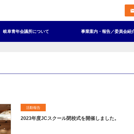
mai
岐阜青年会議所について
事業案内・報告／委員会紹
際青年会議所とは
ちづくり運動ビジョン
員会紹介
 THE FUTURE
日本青年会議所のルーツ
理事長挨拶・所信
2023年度 予算案
務局案内
営規程
会計規程
ライバシーポリシー
各種ハラスメントの防止に関す
活動報告
2023年度JCスクール閉校式を開催しました。