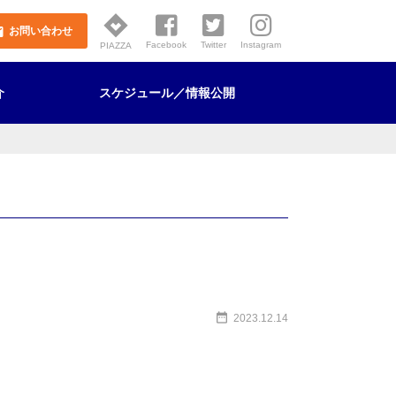
l
お問い合わせ
Facebook
Twitter
Instagram
PIAZZA
介
スケジュール／情報公開
JCの理念
組織図・事業計画
2007～2022年度 決算報告
財政調整積立金管理運営規程
る規程
2023.12.14