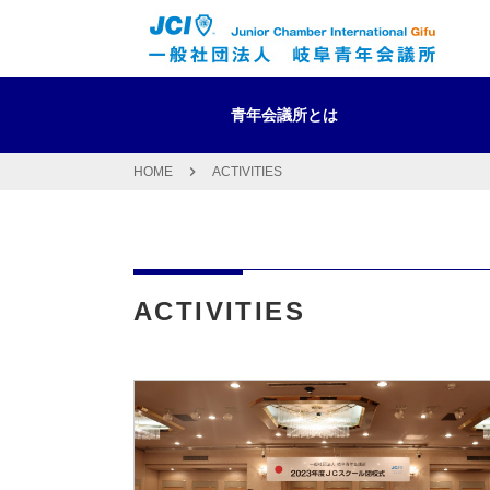
青年会議所とは
HOME
ACTIVITIES
青年会議所の特性・組織
岐阜青年会議所とは
事業案内・報告
スケジュール
国
ま
委
TO
メンバー紹介
定款
事
運
ACTIVITIES
情報開示規程
プ